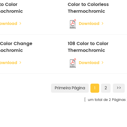
to Color
Color to Colorless
ochromic
Thermochromic
nt
Pigment
ownload
Download
e Color Change
108 Color to Color
ochromic
Thermochromic
nt
Pigment
ownload
Download
Primeira Página
1
2
>>
um total de 2 Páginas