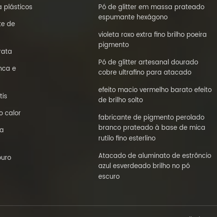
 plásticos
Pó de glitter em massa prateado
espumante hexágono
te de
violeta roxo extra fino brilho poeira
pigmento
rata
Pó de glitter artesanal dourado
nca e
cobre ultrafino para atacado
efeito macio vermelho barato efeito
tis
de brilho solto
o calor
fabricante de pigmento perolado
branco prateado à base de mica
la
rutilo fino esterlino
Atacado de aluminato de estrôncio
ouro
azul esverdeado brilho no pó
escuro