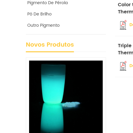
Pigmento De Pérola
Color 
Therm
Pó De Brilho
Pigme
D
Outro Pigmento
Novos Produtos
Tripl
Therm
Pigme
D