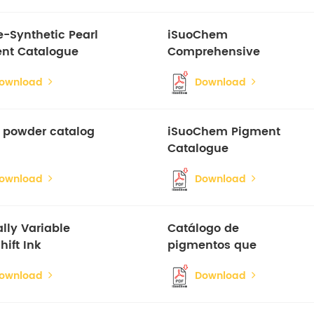
e-Synthetic Pearl
iSuoChem
nt Catalogue
Comprehensive
Catalogue
ownload
Download
r powder catalog
iSuoChem Pigment
Catalogue
ownload
Download
lly Variable
Catálogo de
hift Ink
pigmentos que
ction Guidance
brilham no escuro
ownload
Download