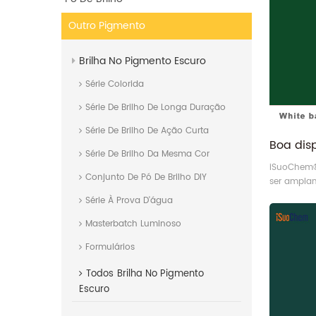
Outro Pigmento
Brilha No Pigmento Escuro
Série Colorida
Série De Brilho De Longa Duração
Série De Brilho De Ação Curta
Série De Brilho Da Mesma Cor
iSuoChem®
Conjunto De Pó De Brilho DIY
ser ampla
tintas, rev
Série À Prova D'água
Masterbatch Luminoso
Formulários
Todos
Brilha No Pigmento
Escuro