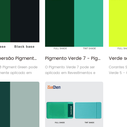
Boa dispersão Pigmento Verde para tintas plásticas
Pigmento Verde 7 - Pigmento Orgânico Ftalocianina Verde G PG7
 Pigment Green pode
O Pigmento Verde 7 pode ser
Corantes S
mente aplicado em
aplicado em Revestimentos e
Verde 5 - 
estimentos e plásticos.
Tintas.
iSuoChem®