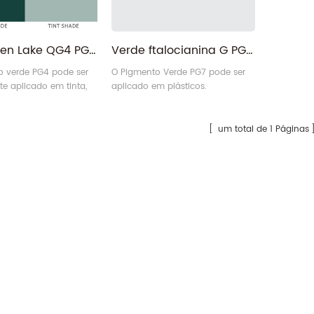
Fast Green Lake QG4 PG4 pigmento verde 4 para tintas
Verde ftalocianina G PG7 pigmento verde 7 para plásticos
o verde PG4 pode ser
O Pigmento Verde PG7 pode ser
 aplicado em tinta,
aplicado em plásticos.
 papelaria
um total de 1 Páginas