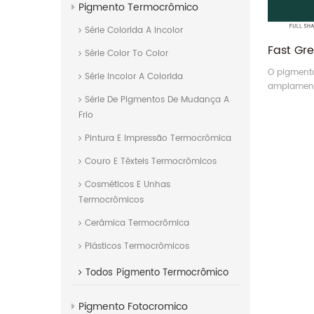
Pigmento Termocrômico
Série Colorida A Incolor
Série Color To Color
O pigment
Série Incolor A Colorida
amplamente
Série De Pigmentos De Mudança A
borracha e
Frio
Pintura E Impressão Termocrômica
Couro E Têxteis Termocrômicos
Cosméticos E Unhas
Termocrômicos
Cerâmica Termocrômica
Plásticos Termocrômicos
Todos
Pigmento Termocrômico
Pigmento Fotocromico