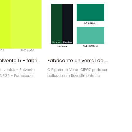
Verde solvente 5 - fabricante fluorescente do verde PG5 do pigmento de CAS 79869-59-3
Fabricante universal de pigmento orgânico BG7-G verde 7 para tintas de revestimento
olventes - Solvente
O Pigmento Verde CIPG7 pode ser
CIPG5 - Fornecedor
aplicado em Revestimentos e
 PG5 Pigmento Verde
Tintas.