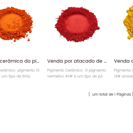
Laranja cerâmica do pigmento cerâmico do esmalte da porcelana da cerâmica da cor sem chumbo
Venda por atacado de manchas vermelhas de pigmento cerâmico de cerâmica inorgânica resistente ao calor
cerâmico: pigmento 10
Pigmento Cerâmico: O pigmento
Pigmento 
 um tipo de tinta
vermelho 40# é um tipo de pó
14# amare
a colorida sem chumbo
de pigmento cerâmico
pigmento 
para cerâmica.
inorgânico ecológico.
ecológico.
um total de 1 Páginas