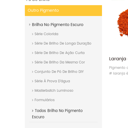
Outro Pigmento
Brilha No Pigmento Escuro
Série Colorida
Série De Brilho De Longa Duração
Série De Brilho De Ação Curta
Série De Brilho Da Mesma Cor
Pigmento 
Conjunto De Pó De Brilho DIY
# laranja é
inorgânic
Série À Prova D'água
ecológica 
Masterbatch Luminoso
Formulários
Todos
Brilha No Pigmento
Escuro