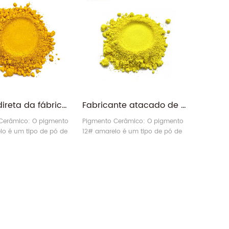
Venda direta da fábrica esmaltes inorgânicos corante em pó pigmento cerâmico amarelo
Fabricante atacado de pigmento cerâmico de porcelana inorgânica iSuoChem amarelo
Cerâmico: O pigmento
Pigmento Cerâmico: O pigmento
lo é um tipo de pó de
12# amarelo é um tipo de pó de
cerâmico inorgânico
pigmento cerâmico inorgânico
ecológico.