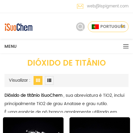
web@ispigment.com
PORTUGUÊS
MENU
DIÓXIDO DE TITÂNIO
Visualizar :
Dióxido de titânio iSuoChem
, sua abreviatura é TiO2, inclui
principalmente TiO2 de grau Anatase e grau rutilo.
É uma espécie de pó branco amplamente utilizado em
tintas, revestimentos, plásticos, borracha, tintas, papel,
acabamentos de couro, cosméticos e cerâmica.