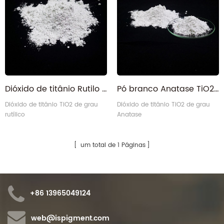
Dióxido de titânio Rutilo TiO2 de alta estabilidade para tinta
Pó branco Anatase TiO2 dióxido de titânio para revestimento
Dióxido de titânio TiO2 de grau
Dióxido de titânio TiO2 de grau
rutílico
Anatase
um total de 1 Páginas
+86 13965049124
web@ispigment.com