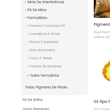
Série De Interferência
Pó De Mica
Formulários
Pacotes E Conjuntos DIY
iSuoChem®
Cosméticos E Unhas
natural AS
Pintura E Impressão
perolado p
acetinado 
Grau Automotivo
302.
Couro E Têxteis
Corante De Sementes
Todos
Formulários
Todos
Pigmento De Pérola
Pó De Brilho
Outro Pigmento
iSuo Chem 