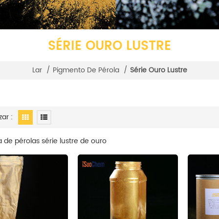
SÉRIE OURO LUSTRE
Lar
/
Pigmento De Pérola
/
Série Ouro Lustre
zar :
 de pérolas série lustre de ouro