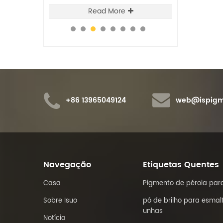
da no escuro
escuro depois de absorver
consistência 
e
Read More
Re
 luz visível
diferentes luzes visíveis e pode ser
teste de ta
r reutilizado
reutilizado repetidamente.
Malvern, test
nte.
RITE, teste QU
qualidade do
+86 13965049124
web@ispigm
Navegação
Etiquetas Quentes
Casa
Pigmento de pérola para
Sobre Isuo
pó de brilho para esmal
unhas
Notícia