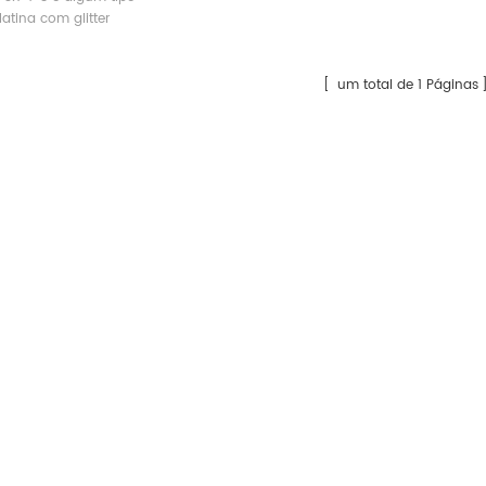
latina com glitter
bertura. Este tipo fio
ão fabricados por 12 %
 88 % Viscose para
um total de 1 Páginas
fabricante de pigmento perolado branco prateado à base de mica rutilo fino esterlino
Pigmento multicromático de mudança de cor de metal refrativo iSuoChem
H, SGS, certificação
Os pigmentos multicromáticos
O pó d
or de metais pesados,
iSuoChem® são um tipo especial
S