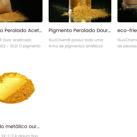
Pigmento Perolado Acetinado Dourado Equivalente Merck Iriodin
Pigmento Perolado Dourado Sintético Alternativo Merck Iriodin
 Ouro acetinado
iSuoChem® possui toda uma
iSuoChem®
302 ~ 3531 O pigmento
linha de pigmentos sintéticos
de pérolas
ode ser equivalente ao
dourados perolados que são
excelente 
dourado Merck Iriodin
equivalentes ao Merck Iriodin.
efeito de o
brilhante,
e solvente
SX tipo fio metálico ouro glitter platina
SX-1-3 é algum tipo