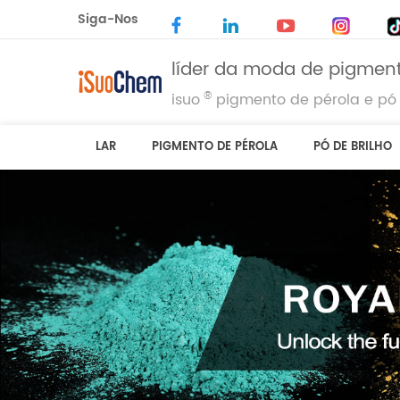
Siga-Nos
líder da moda de pigment
®
isuo
pigmento de pérola e pó 
LAR
PIGMENTO DE PÉROLA
PÓ DE BRILHO