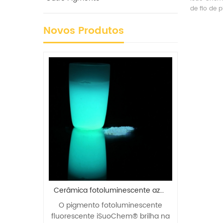
de fio de p
dourados co
Novos Produtos
metálico s
poliéster e
Bordado.
Cerâmica fotoluminescente azul esverdeada brilha no pigmento escuro
Atacado de aluminato de estrôncio azul esverdeado brilho no pó escuro
uminescente
O pó iSuoChem® brilha no escuro
Registro REAC
em® brilha na
brilha com luz azul-esverdeada no
ISO, baixo te