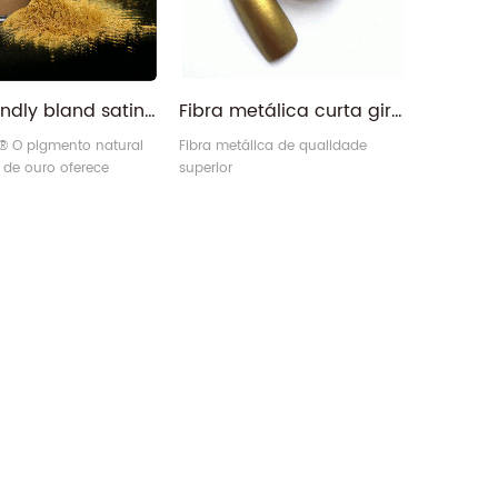
eco-friendly bland satin gold pearl effect brilho pigmento em pó
Fibra metálica curta giratória multicolorida 6D 8D
 O pigmento natural
Fibra metálica de qualidade
 de ouro oferece
superior
saturação de cores,
uro único, brilho
 sistema à base de água
 compatível.