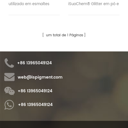
utilizado em esmaltes
iSuoChem® Glitter em pó e
cerâmicos, produtos de
pigmento de pérolas são
esmalte, decorações de
amplamente utilizados
vidro e vidro. Pigmento de
para decorar vidro,
pérola e pó de brilho
lâmpadas de vidro e
um total de 1 Páginas
podem ser usados ​​como
lanternas, produtos de
cor de sobrecarga. O
vidro, etc.
pigmento termocrômico
deve ser usado em
+86 13965049124
produtos de cerâmica ou
ceras e faz com que a cor
web@ispigment.com
mude de temperatura.
+86 13965049124
+86 13965049124