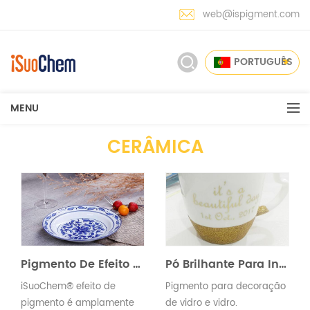
web@ispigment.com
PORTUGUÊS
MENU
CERÂMICA
Pigmento De Efeito Especial Para Cerâmica
Pó Brilhante Para Indústria Cerâmica
iSuoChem® efeito de
Pigmento para decoração
pigmento é amplamente
de vidro e vidro.