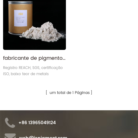
fabricante de pigmento perolado branco prateado à base de mica rutilo fino esterlino
Registro REACH, SGS, certificação
ISO, baixo teor de metais
pesados, consistência de cor
mínima de 95%, teste de
tamanho de partícula Malvern,
um total de 1 Páginas
teste de cor e brilho X-RITE, teste
QUV, para garantir a boa
qualidade do pigmento perolado.
+86 13965049124