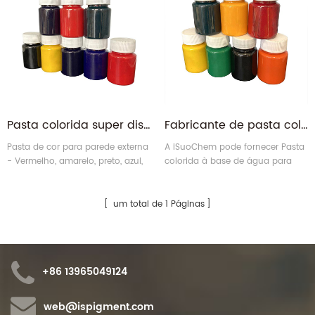
Pasta colorida super dispersível à base de água para pintura de parede externa
Fabricante de pasta colorida à base de água com venda direta da fábrica
Pasta de cor para parede externa
A iSuoChem pode fornecer Pasta
- Vermelho, amarelo, preto, azul,
colorida à base de água para
verde, violeta, laranja e outras
tintas, revestimentos, couro e
cores
produtos de látex.
um total de 1 Páginas
+86 13965049124
web@ispigment.com