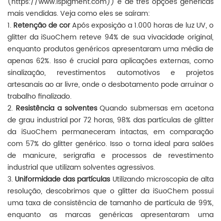
(https://www.ispigment.com)) e de três opções genéricas
mais vendidas. Veja como eles se saíram:
1.
Retenção de cor
Após exposição a 1.000 horas de luz UV, o
glitter da iSuoChem reteve 94% de sua vivacidade original,
enquanto produtos genéricos apresentaram uma média de
apenas 62%. Isso é crucial para aplicações externas, como
sinalização, revestimentos automotivos e projetos
artesanais ao ar livre, onde o desbotamento pode arruinar o
trabalho finalizado.
2.
Resistência a solventes
Quando submersas em acetona
de grau industrial por 72 horas, 98% das partículas de glitter
da iSuoChem permaneceram intactas, em comparação
com 57% do glitter genérico. Isso o torna ideal para salões
de manicure, serigrafia e processos de revestimento
industrial que utilizam solventes agressivos.
3.
Uniformidade das partículas
Utilizando microscopia de alta
resolução, descobrimos que o glitter da iSuoChem possui
uma taxa de consistência de tamanho de partícula de 99%,
enquanto as marcas genéricas apresentaram uma