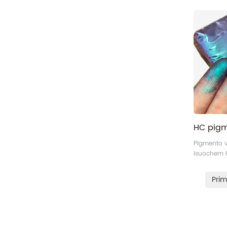
branqueam
série polic
poliestiren
Pigmento v
isuochem H
brilhante, 
poder de c
Prim
saturação,
cor mais a
durabilida