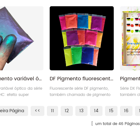
ento de produtos da
plastisol versáteis e ecológicas
versátil e
loreto de vinila e
que proporcionam excelentes
excelente
o
resultados em uma variedade de
variedade 
materiais.
HC pigmento variável óptico de mudança de cor de alto brilho na refração
DF Pigmento fluorescente azul neon de alta transparência e alta intensidade de tingimento
ariável óptico da série
Fluorescente série DF pigmento,
Série DX F
C: efeito super
também chamado de pigmento
também c
cor vívida alta, bom
neon ou pigmentos fluorescentes
Neon ou p
obertura, boa
de luz do dia.
apresenta 
eira Página
<<
11
12
13
14
15
16
 faixa de mudança de
luz do dia
mpla, e boa
até mesmo
um total de 46 Páginas
de.
em condiç
semelhant
discoteca 