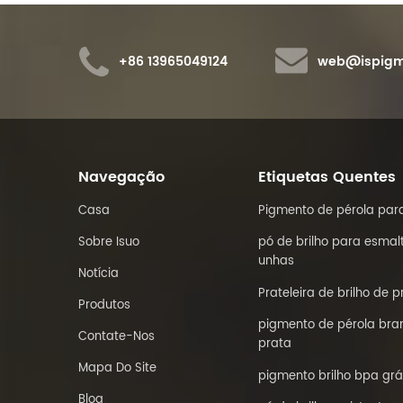
+86 13965049124
web@ispigm
Navegação
Etiquetas Quentes
Casa
Pigmento de pérola para
Sobre Isuo
pó de brilho para esmal
unhas
Notícia
Prateleira de brilho de p
Produtos
pigmento de pérola bra
Contate-Nos
prata
Mapa Do Site
pigmento brilho bpa grá
Blog