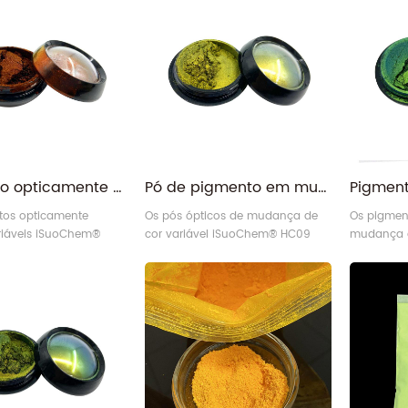
Pigmento opticamente variável do camaleão holográfico vermelho marrom
Pó de pigmento em mudança variável óptica de cor verde dourada
tos opticamente
Os pós ópticos de mudança de
Os pigmen
iáveis ​​​​iSuoChem®
cor variável iSuoChem® HC09
mudança d
om/vermelho (OVP
Ouro/Verde oferecem um efeito
variável 
vermelho) oferecem
de mudança de cor brilhante,
verde/dou
 de mudança de cor
como bolhas de sabão naturais
efeito de
 como bolhas de sabão
ou asas de borboleta.
brilhante
u asas de borboleta.
naturais o
Atacado de aluminato de estrôncio azul esverdeado brilho no pó escuro
fabricante de pigmento perolado branco prateado à base de mica rutilo fino esterlino