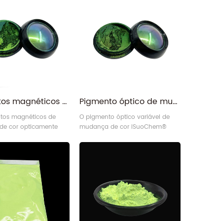
Pigmentos magnéticos da tinta da mudança de cor opticamente variável azul do ouro verde
Pigmento óptico de mudança de cor variável verde cinza violeta para tintas
tos magnéticos de
O pigmento óptico variável de
e cor opticamente
mudança de cor iSuoChem®
iSuoChem® HC08
HC07 verde/cinza/violeta oferece
rado/azul oferecem um
um efeito de mudança de cor
 mudança de cor
brilhante, como bolhas de sabão
, como bolhas de sabão
naturais ou asas de borboleta.
u asas de borboleta.
Pigmento multicromático de mudança de cor de metal refrativo iSuoChem
Pó de glitter em massa prateado espumante hexágono