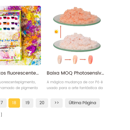
 ecológica que oferece
188/2GWT, 165/5GF, 195/4400T e
s resultados em uma
105/2GS
de materiais.
Pigmentos fluorescentes em pó de cor neon à luz do dia
Baixa MOQ Photosensível ultravioleta sensível à luz FotoCrômica corantes para esmalte
luorescentepigmento,
A mágica mudança de cor Pó é
hamado de pigmento
usado para a arte fantástica da
igmento diurno, que
unha, é seguro e não-tóxico Para
cores fluorescentes à
a pele, basta escolher e começar
17
18
19
20
>>
Última Página
 (sob a luz natural) e
sua maravilhosa unha Viagem.
 cores fluorescentes
ões de pouca luz
es às de uma
usando luz UV.