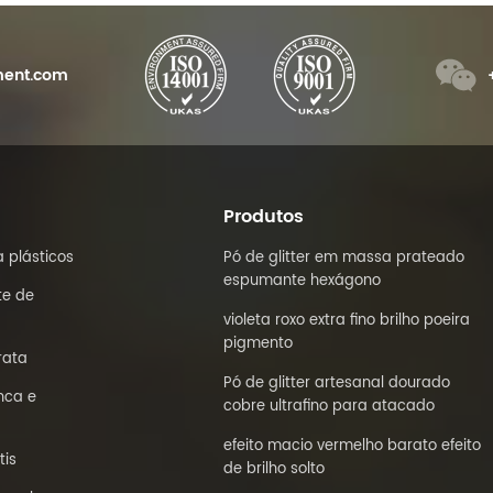
ent.com
Produtos
 plásticos
Pó de glitter em massa prateado
espumante hexágono
te de
violeta roxo extra fino brilho poeira
pigmento
rata
Pó de glitter artesanal dourado
nca e
cobre ultrafino para atacado
efeito macio vermelho barato efeito
tis
de brilho solto