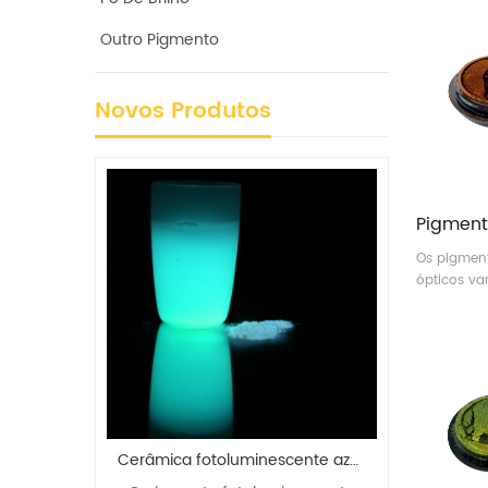
Outro Pigmento
Novos Produtos
Os pigmen
ópticos var
HC14 marr
marrom a 
um efeito
brilhante,
naturais o
dt pigmento fluorescente verde de coloração luminescente
Cerâmica fotoluminescente azul esverdeada brilha no pigmento escuro