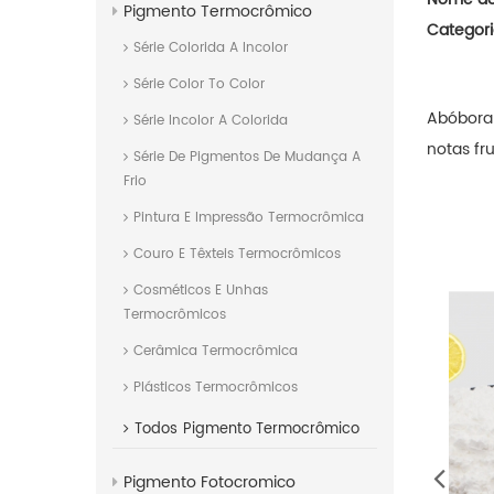
Pigmento Termocrômico
Categori
Série Colorida A Incolor
Série Color To Color
Abóbor
Série Incolor A Colorida
notas fr
Série De Pigmentos De Mudança A
Frio
Pintura E Impressão Termocrômica
Couro E Têxteis Termocrômicos
Cosméticos E Unhas
Termocrômicos
Cerâmica Termocrômica
Plásticos Termocrômicos
Todos
Pigmento Termocrômico
Pigmento Fotocromico