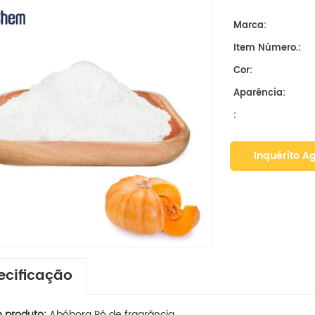
Marca:
Item Número.:
Cor:
Aparência:
:
Inquérito A
ecificação
 produto:
Abóbora
Pó de fragrância