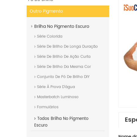
Outro Pigmento
Brilha No Pigmento Escuro
Série Colorida
Série De Brilho De Longa Duração
Série De Brilho De Ação Curta
Série De Brilho Da Mesma Cor
Conjunto De Pó De Brilho DIY
Série À Prova D'água
Masterbatch Luminoso
Formulários
Esp
Todos
Brilha No Pigmento
Escuro
Nome do