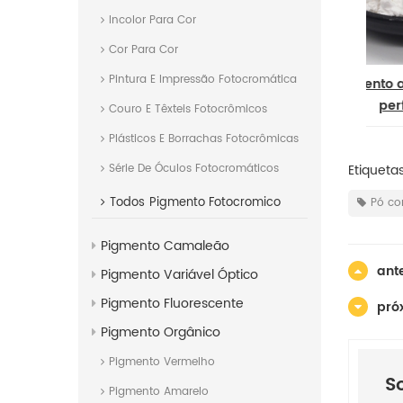
Incolor Para Cor
Cor Para Cor
Pintura E Impressão Fotocromática
ncia perfumada
pigmento aroma de limão
ch
ores frutados
perfumado
d
Couro E Têxteis Fotocrômicos
Plásticos E Borrachas Fotocrômicas
Etiqueta
Série De Óculos Fotocromáticos
Todos
Pigmento Fotocromico
Pó co
Pigmento Camaleão
ante
Pigmento Variável Óptico
Pigmento Fluorescente
pró
Pigmento Orgânico
Pigmento Vermelho
S
Pigmento Amarelo