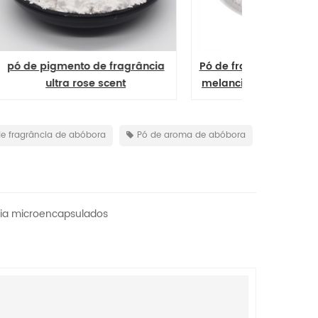
ância
Pó de fragrância perfumada de
cheiro de 
melancia de frutas no atacado
perfu
f
e fragrância de abóbora
Pó de aroma de abóbora
ssia microencapsulados