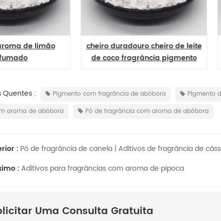
eiro duradouro cheiro de leite
pó de pigmento de fragr
e coco fragrância pigmento
ultra rose scent
s Quentes :
Pigmento com fragrância de abóbora
Pigmento d
m aroma de abóbora
Pó de fragrância com aroma de abóbora
rior :
Pó de fragrância de canela | Aditivos de fragrância de cá
ximo :
Aditivos para fragrâncias com aroma de pipoca
olicitar Uma Consulta Gratuita