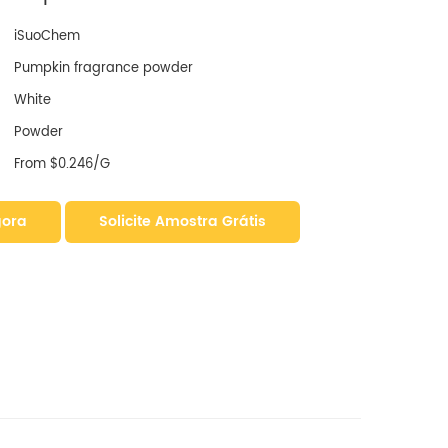
iSuoChem
Pumpkin fragrance powder
White
Powder
From $0.246/G
gora
Solicite Amostra Grátis