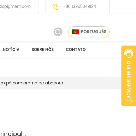
ispigment.com
+86 13965049124
PORTUGUÊS
NOTÍCIA
SOBRE NÓS
CONTATO
 em pó com aroma de abóbora
incipal :