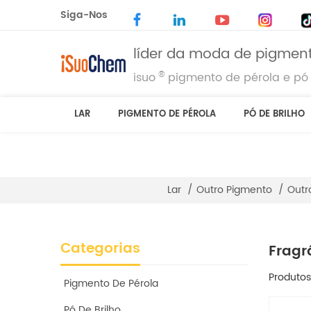
Siga-Nos
líder da moda de pigment
®
isuo
pigmento de pérola e pó 
LAR
PIGMENTO DE PÉROLA
PÓ DE BRILHO
Lar
/
Outro Pigmento
/
Outr
Categorias
Fragr
Produtos
Pigmento De Pérola
Pó De Brilho