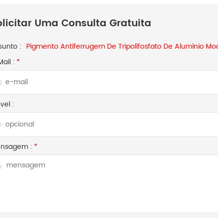
olicitar Uma Consulta Gratuita
sunto :
Pigmento Antiferrugem De Tripolifosfato De Alumínio Mod
Mail :
*
vel :
nsagem :
*