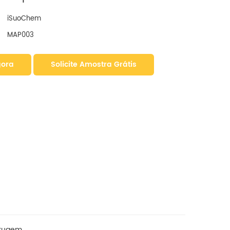
iSuoChem
MAP003
gora
Solicite Amostra Grátis
errugem