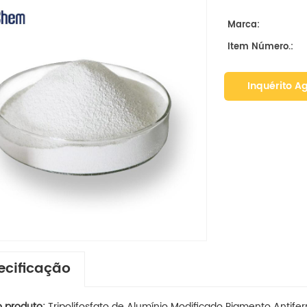
Marca:
Item Número.:
Inquérito A
ecificação
 produto:
Tripolifosfato de Alumínio Modificado Pigmento Antif