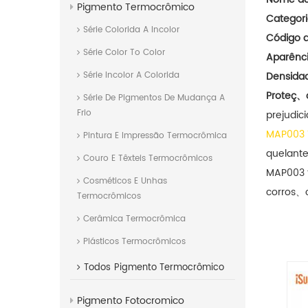
Pigmento Termocrômico
Categori
Série Colorida A Incolor
Código d
Série Color To Color
Aparênci
Densida
Série Incolor A Colorida
Proteç、
Série De Pigmentos De Mudança A
Frio
prejudic
MAP003 T
Pintura E Impressão Termocrômica
quelante
Couro E Têxteis Termocrômicos
MAP003 f
Cosméticos E Unhas
corros、o
Termocrômicos
Cerâmica Termocrômica
Plásticos Termocrômicos
Todos
Pigmento Termocrômico
Pigmento Fotocromico