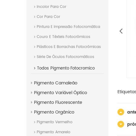
Incolor Para Cor
Cor Para Cor
Pintura E Impressão Fotocromática
Couro E Têxteis Fotocrômicos
Plásticos E Borrachas Fotocrômicas
Série De Óculos Fotocromáticos
anticorrosivo em pó
Pigmentos anticorrosivos
Todos
Pigmento Fotocromico
ofósforo ultrafino
compostos do pó do
ferrofósforo antiferrugem
Pigmento Camaleão
Etiqueta
Pigmento Variável Óptico
Pigmento Fluorescente
ante
Pigmento Orgânico
Pigmento Vermelho
pró
Pigmento Amarelo