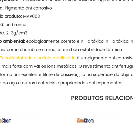
a:
Pigmento anticorrosivo
o produto:
MAP003
a:
pó branco
de:
2-3g/cm3
o ambiental:
ecologicamente correto e n、o tóxico, n、o tóxico, 
iais, como chumbo e cromo, e tem boa estabilidade térmica.
ripolifosfato de alumínio modificado
é um
pigmento anticorrosiv
 mais forte com vários íons metálicos. O revestimento antiferruge
orma um excelente filme de passivaç、o na superfície do objeto r
 do aço e outros materiais e propriedades antiespumantes.
PRODUTOS RELACIO