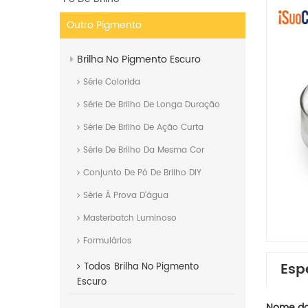
Outro Pigmento
Brilha No Pigmento Escuro
Série Colorida
Série De Brilho De Longa Duração
Série De Brilho De Ação Curta
Série De Brilho Da Mesma Cor
Conjunto De Pó De Brilho DIY
Série À Prova D'água
Masterbatch Luminoso
Formulários
Esp
Todos
Brilha No Pigmento
Escuro
Nome do