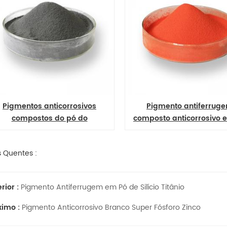
Pigmento antiferrugem
Pigmento antic
composto anticorrosivo em pó
composto antife
de ferro-titânio
tintas e revest
s Quentes :
rior :
Pigmento Antiferrugem em Pó de Silício Titânio
ximo :
Pigmento Anticorrosivo Branco Super Fósforo Zinco