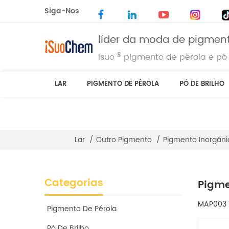
Siga-Nos
líder da moda de pigment
®
isuo
pigmento de pérola e pó 
LAR
PIGMENTO DE PÉROLA
PÓ DE BRILHO
Lar
/
Outro Pigmento
/
Pigmento Inorgâni
Categorias
Pigme
MAP003 T
Pigmento De Pérola
Pó De Brilho