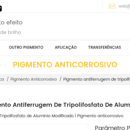
web@
o efeito
de brilho
OUTRO PIGMENTO
APLICAÇÃO
TRANSFERÊNCIAS
PIGMENTO ANTICORROSIVO
Pigmento antiferrugem de tripoli
co
/
Pigmento Anticorrosivo
/
nto Antiferrugem De Tripolifosfato De Alum
ripolifosfato de Alumínio Modificado | Pigmento anticorrosivo
Parâmetro Pr